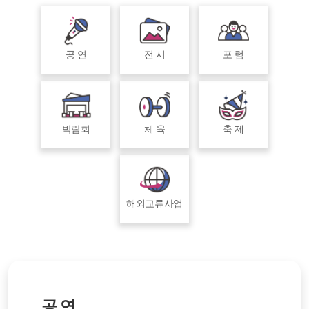
공 연
전 시
포 럼
박람회
체 육
축 제
해외교류사업
공 연