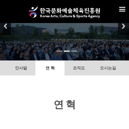
인사말
연 혁
조직도
오시는길
연 혁