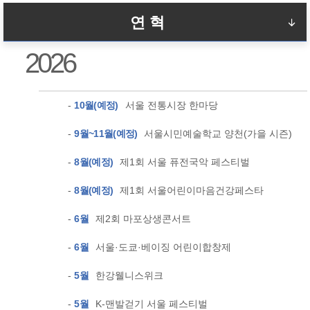
연 혁
2026
2026
2025
-
10월(예정)
서울 전통시장 한마당
2024
-
9월~11월(예정)
서울시민예술학교 양천(가을 시즌)
2023~
-
8월(예정)
제1회 서울 퓨전국악 페스티벌
-
8월(예정)
제1회 서울어린이마음건강페스타
-
6월
제2회 마포상생콘서트
-
6월
서울·도쿄·베이징 어린이합창제
-
5월
한강웰니스위크
-
5월
K-맨발걷기 서울 페스티벌