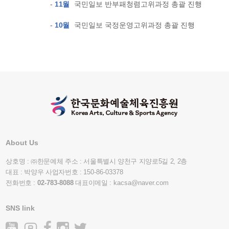
-
11월
국민일보 반부패청렴고위과정 총괄 진행
-
10월
국민일보 국정운영고위과정 총괄 진행
About Us
상호명 : ㈜한문예체 주소 : 서울특별시 양천구 지양로5길 2, 2층
대표 : 박양우 사업자번호 :
150-86-03378
전화번호 :
02-783-8088
대표이메일 :
kacsa@naver.com
SNS link